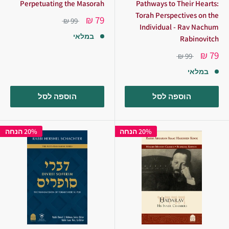
Perpetuating the Masorah
Pathways to Their Hearts:
Torah Perspectives on the
79 ₪
99 ₪
Individual - Rav Nachum
במלאי
Rabinovitch
79 ₪
99 ₪
במלאי
הוספה לסל
הוספה לסל
20% הנחה
20% הנחה